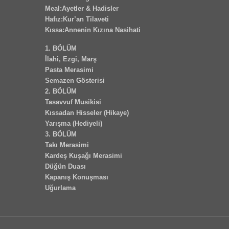
Meal:Ayetler & Hadisler
Hafız:Kur’an Tilaveti
Kıssa:Annenin Kızına Nasihati
1. BÖLÜM
İlahi, Ezgi, Marş
Pasta Merasimi
Semazen Gösterisi
2. BÖLÜM
Tasavvuf Musikisi
Kıssadan Hisseler (Hikaye)
Yarışma (Hediyeli)
3. BÖLÜM
Takı Merasimi
Kardeş Kuşağı Merasimi
Düğün Duası
Kapanış Konuşması
Uğurlama