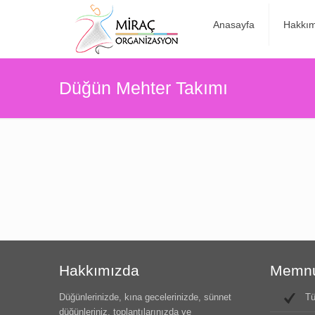
Anasayfa
Hakkım
Düğün Mehter Takımı
Hakkımızda
Memnun
Düğünlerinizde, kına gecelerinizde, sünnet
Tü
düğünleriniz, toplantılarınızda ve