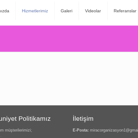
ızda
Hizmetlerimiz
Galeri
Videolar
Referanslar
iyet Politikamız
İletişim
m müşterilerimizi;
E-Posta:
miracorganizasyon1@gmai