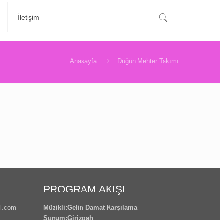
İletişim
Anasayfa
Düğün Mehter Takımı
PROGRAM AKIŞI
l.com
Müzikli:Gelin Damat Karşılama
Sunum:Girizgah