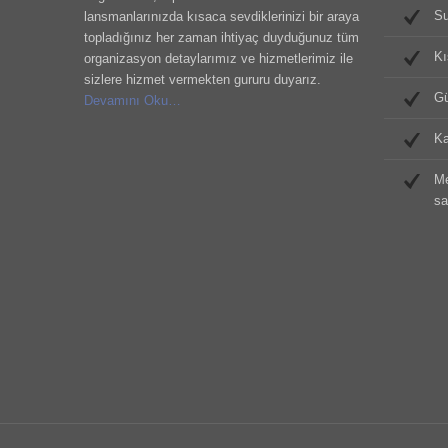
Su
lansmanlarınızda kısaca sevdiklerinizi bir araya
topladığınız her zaman ihtiyaç duyduğunuz tüm
Kı
organizasyon detaylarımız ve hizmetlerimiz ile
sizlere hizmet vermekten gururu duyarız.
Gü
Devamını Oku…
Ka
Me
sa