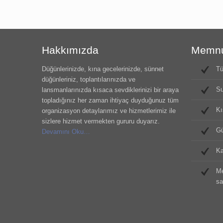
Hakkımızda
Memnun
Düğünlerinizde, kına gecelerinizde, sünnet
Tü
düğünleriniz, toplantılarınızda ve
Su
lansmanlarınızda kısaca sevdiklerinizi bir araya
topladığınız her zaman ihtiyaç duyduğunuz tüm
Kı
organizasyon detaylarımız ve hizmetlerimiz ile
sizlere hizmet vermekten gururu duyarız.
Gü
Devamını Oku…
Ka
Me
sa