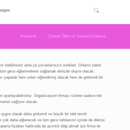
letişim
Anasayfa
Sünnet Tahtı ve Yeniçeri Kiralama
or olabilirsiniz ama ya çocuklarınızın istekleri. Onların zaten
p tüm gece eğlenmelerini sağlamak elinizde oluyor olacak.
ması yaparak hem onları eğlendirmiş olacak hem de görkemli bir
i ayarlayabilirsiniz. Organizasyon firması sizlere sadece tek
menizi sağlıyor olacak.
uygun olarak daha görkemli ve büyük bir taht tercih
lar çok daha eğlenecek ve tüm gece tahtlarının içinde de dilerse
lama fiyatları hakkında da ayrıntılı bilgi almak için firma ile