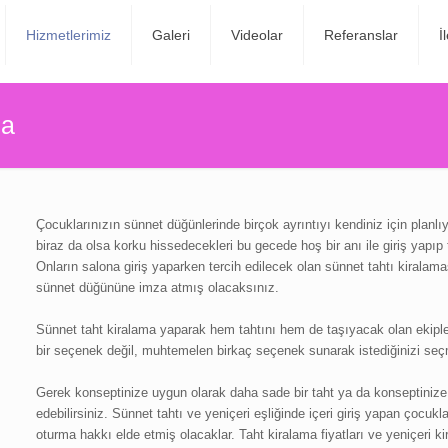
Hizmetlerimiz
Galeri
Videolar
Referanslar
İ
ma
Çocuklarınızın sünnet düğünlerinde birçok ayrıntıyı kendiniz için planlıy
biraz da olsa korku hissedecekleri bu gecede hoş bir anı ile giriş yapı
Onların salona giriş yaparken tercih edilecek olan sünnet tahtı kirala
sünnet düğününe imza atmış olacaksınız.
Sünnet taht kiralama yaparak hem tahtını hem de taşıyacak olan ekipler
bir seçenek değil, muhtemelen birkaç seçenek sunarak istediğinizi seç
Gerek konseptinize uygun olarak daha sade bir taht ya da konseptinize 
edebilirsiniz. Sünnet tahtı ve yeniçeri eşliğinde içeri giriş yapan çocuk
oturma hakkı elde etmiş olacaklar. Taht kiralama fiyatları ve yeniçeri kira