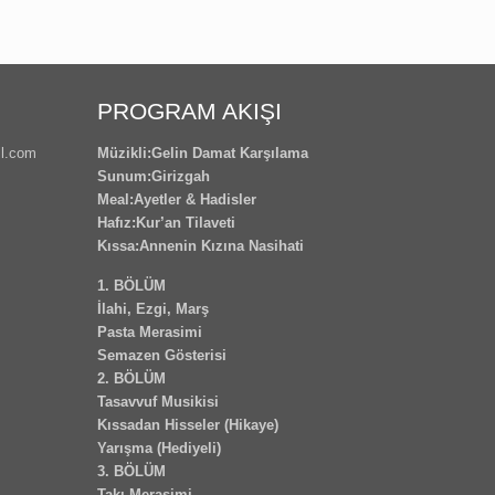
PROGRAM AKIŞI
l.com
Müzikli:Gelin Damat Karşılama
Sunum:Girizgah
Meal:Ayetler & Hadisler
Hafız:Kur’an Tilaveti
Kıssa:Annenin Kızına Nasihati
1. BÖLÜM
İlahi, Ezgi, Marş
Pasta Merasimi
Semazen Gösterisi
2. BÖLÜM
Tasavvuf Musikisi
Kıssadan Hisseler (Hikaye)
Yarışma (Hediyeli)
3. BÖLÜM
Takı Merasimi