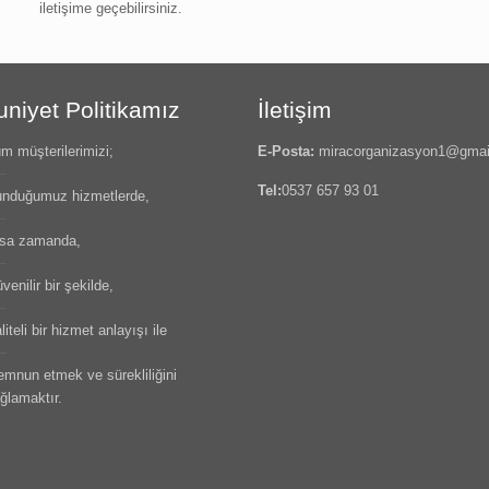
iletişime geçebilirsiniz.
iyet Politikamız
İletişim
m müşterilerimizi;
E-Posta:
miracorganizasyon1@gmai
Tel:
0537 657 93 01
nduğumuz hizmetlerde,
sa zamanda,
venilir bir şekilde,
liteli bir hizmet anlayışı ile
mnun etmek ve sürekliliğini
ğlamaktır.