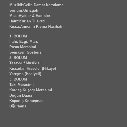
Müzikli:Gelin Damat Karşılama
Sunum:Girizgah
Meal:Ayetler & Hadisler
Hafız:Kur’an Tilaveti
Kıssa:Annenin Kızına Nasihati
1. BÖLÜM
İlahi, Ezgi, Marş
Pasta Merasimi
Semazen Gösterisi
2. BÖLÜM
Tasavvuf Musikisi
Kıssadan Hisseler (Hikaye)
Yarışma (Hediyeli)
3. BÖLÜM
Takı Merasimi
Kardeş Kuşağı Merasimi
Düğün Duası
Kapanış Konuşması
Uğurlama