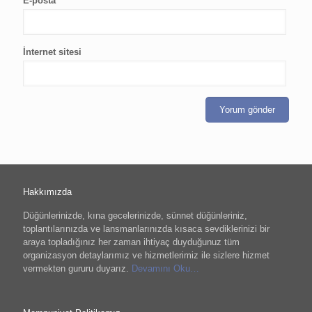
E-posta
*
İnternet sitesi
Hakkımızda
Düğünlerinizde, kına gecelerinizde, sünnet düğünleriniz,
toplantılarınızda ve lansmanlarınızda kısaca sevdiklerinizi bir
araya topladığınız her zaman ihtiyaç duyduğunuz tüm
organizasyon detaylarımız ve hizmetlerimiz ile sizlere hizmet
vermekten gururu duyarız.
Devamını Oku…