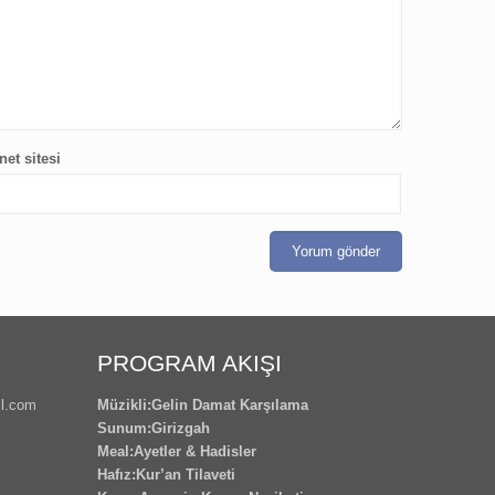
net sitesi
PROGRAM AKIŞI
l.com
Müzikli:Gelin Damat Karşılama
Sunum:Girizgah
Meal:Ayetler & Hadisler
Hafız:Kur’an Tilaveti