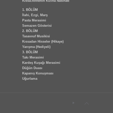
Kıssa:Annenin Kızına Nasihati
1. BÖLÜM
İlahi, Ezgi, Marş
Pasta Merasimi
Semazen Gösterisi
2. BÖLÜM
Tasavvuf Musikisi
Kıssadan Hisseler (Hikaye)
Yarışma (Hediyeli)
3. BÖLÜM
Takı Merasimi
Kardeş Kuşağı Merasimi
Düğün Duası
Kapanış Konuşması
Uğurlama