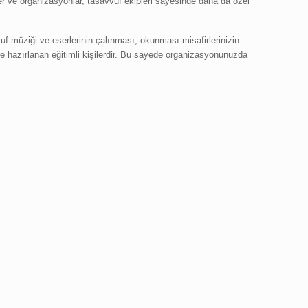
er ve organizasyonlar, tasavvuf ekipleri sayesinde daha da özel
f müziği ve eserlerinin çalınması, okunması misafirlerinizin
lde hazırlanan eğitimli kişilerdir. Bu sayede organizasyonunuzda