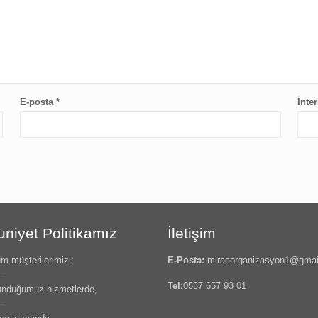
E-posta
*
İnter
iyet Politikamız
İletişim
m müşterilerimizi;
E-Posta:
miracorganizasyon1@gmai
Tel:
0537 657 93 01
nduğumuz hizmetlerde,