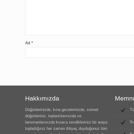
Ad
*
Hakkımızda
Memnun
Düğünlerinizde, kına gecelerinizde, sünnet
Tü
düğünleriniz, toplantılarınızda ve
Su
lansmanlarınızda kısaca sevdiklerinizi bir araya
topladığınız her zaman ihtiyaç duyduğunuz tüm