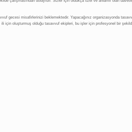
ilde çalışmasından dolayıdır. Sizler için oldukça özel ve anlamlı olan davetl
vuf gecesi misafirlerinizi beklemektedir. Yapacağınız organizasyonda tasavvu
ili için oluşturmuş olduğu tasavvuf ekipleri, bu işler için profesyonel bir şeki