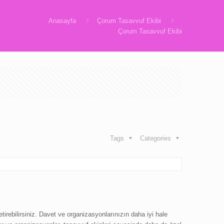
Anasayfa
Çorum Tasavvuf Ekibi
Çorum Tasavvuf Ekibi
Tags
Categories
irebilirsiniz. Davet ve organizasyonlarınızın daha iyi hale