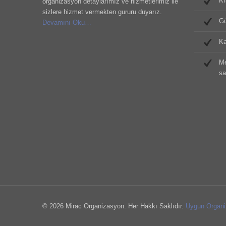
Kı
organizasyon detaylarımız ve hizmetlerimiz ile
sizlere hizmet vermekten gururu duyarız.
Gü
Devamını Oku…
Ka
Me
sa
© 2026 Mirac Organizasyon. Her Hakkı Saklıdır.
Uygun Organi