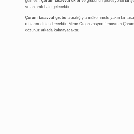
gelmesi,
Çorum tasavvuf ekibi
ve grubunun profesyonel bir şek
ve anlamlı hale gelecektir.
Çorum tasavvuf grubu
aracılığıyla mükemmele yakın bir tasav
ruhlarını dinlendirecektir. Mirac Organizasyon firmasının Çorum 
gözünüz arkada kalmayacaktır.