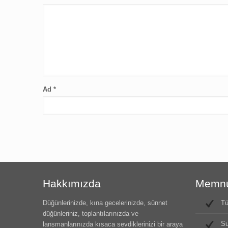
Ad
*
Hakkımızda
Memnun
Düğünlerinizde, kına gecelerinizde, sünnet
Tü
düğünleriniz, toplantılarınızda ve
Su
lansmanlarınızda kısaca sevdiklerinizi bir araya