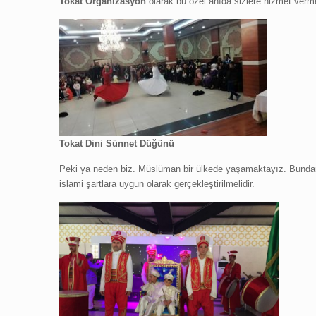
Tokat
Organizasyon
olarak bu özel anıda sizlere hizmet verme
Tokat
Dini Sünnet Düğünü
Peki ya neden biz. Müslüman bir ülkede yaşamaktayız. Bunda
islami şartlara uygun olarak gerçekleştirilmelidir.