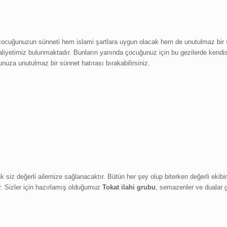
e çocuğunuzun sünneti hem islami şartlara uygun olacak hem de unutulmaz bir
aaliyetimiz bulunmaktadır. Bunların yanında çocuğunuz için bu gezilerde kend
nuza unutulmaz bir sünnet hatırası bırakabilirsiniz.
k siz değerli ailemize sağlanacaktır. Bütün her şey olup biterken değerli ekibi
tır. Sizler için hazırlamış olduğumuz
Tokat ilahi grubu
, semazenler ve dualar g