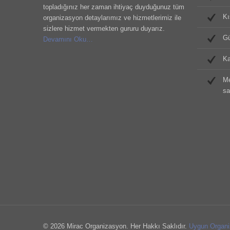
topladığınız her zaman ihtiyaç duyduğunuz tüm
Kı
organizasyon detaylarımız ve hizmetlerimiz ile
sizlere hizmet vermekten gururu duyarız.
Gü
Devamını Oku…
Ka
Me
sa
© 2026 Mirac Organizasyon. Her Hakkı Saklıdır.
Uygun Organi