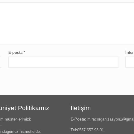
E-posta
*
İnter
iyet Politikamız
İletişim
m müşterilerimizi;
E-Posta:
miracorganizasyon1@gmai
Tel:
0537 657 93 01
nduğumuz hizmetlerde,